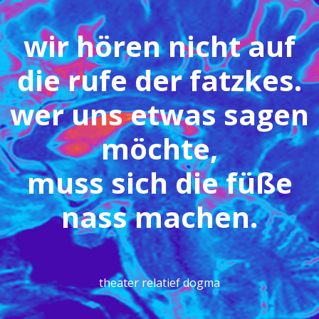
wir hören nicht auf
die rufe der fatzkes.
wer uns etwas sagen
möchte,
muss sich die füße
nass machen.
theater relatief dogma